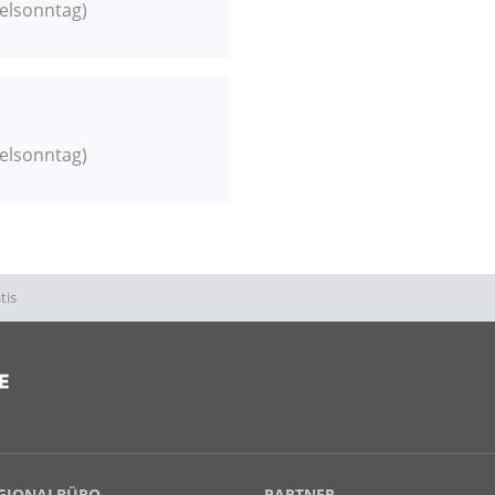
aelsonntag)
aelsonntag)
tis
EGIONALBÜRO
PARTNER